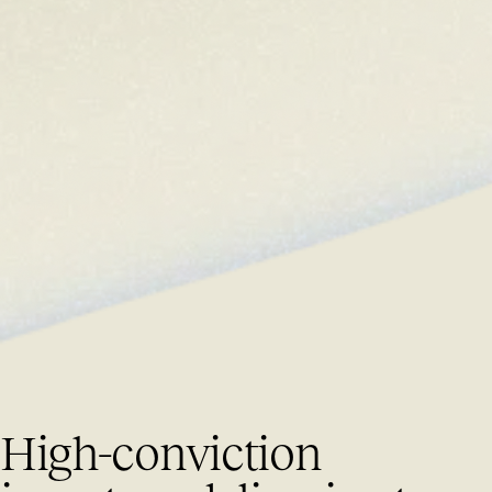
H
i
g
h
-
c
o
n
v
i
c
t
i
o
n