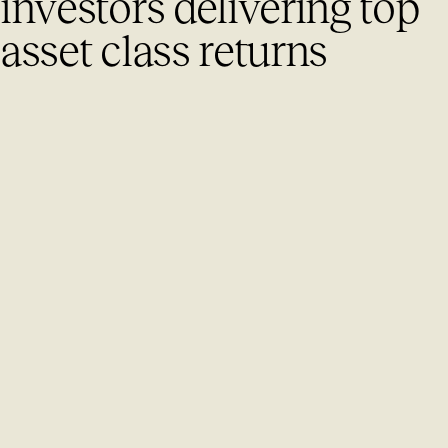
i
n
v
e
s
t
o
r
s
d
e
l
i
v
e
r
i
n
g
t
o
p
a
s
s
e
t
c
l
a
s
s
r
e
t
u
r
n
s